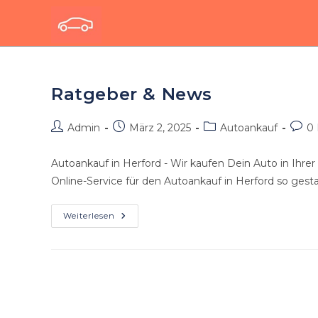
Zum
Inhalt
springen
Ratgeber & News
Beitrags-
Beitrag
Beitrags-
Beitr
Admin
März 2, 2025
Autoankauf
0
Autor:
veröffentlicht:
Kategorie:
Komm
Autoankauf in Herford - Wir kaufen Dein Auto in Ihrer
Online-Service für den Autoankauf in Herford so gesta
Ratgeber
Weiterlesen
&
News