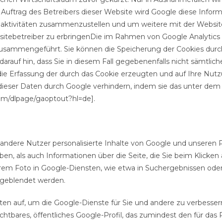
 Auftrag des Betreibers dieser Website wird Google diese Info
eaktivitäten zusammenzustellen und um weitere mit der Websi
ebetreiber zu erbringenDie im Rahmen von Google Analytics 
usammengeführt. Sie können die Speicherung der Cookies durch
darauf hin, dass Sie in diesem Fall gegebenenfalls nicht sämtlic
ie Erfassung der durch das Cookie erzeugten und auf Ihre Nut
 dieser Daten durch Google verhindern, indem sie das unter de
.com/dlpage/gaoptout?hl=de].
d andere Nutzer personalisierte Inhalte von Google und unseren 
ben, als auch Informationen über die Seite, die Sie beim Klicke
m Foto in Google-Diensten, wie etwa in Suchergebnissen oder 
ngeblendet werden.
äten auf, um die Google-Dienste für Sie und andere zu verbesser
chtbares, öffentliches Google-Profil, das zumindest den für da