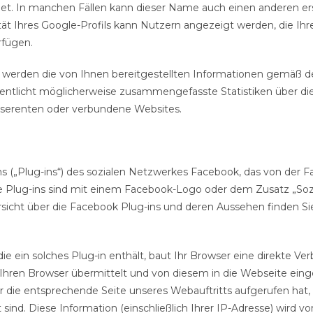
et. In manchen Fällen kann dieser Name auch einen anderen ers
ät Ihres Google-Profils kann Nutzern angezeigt werden, die Ihr
rfügen.
erden die von Ihnen bereitgestellten Informationen gemäß d
licht möglicherweise zusammengefasste Statistiken über die +
Inserenten oder verbundene Websites.
(„Plug-ins“) des sozialen Netzwerkes Facebook, das von der Face
ie Plug-ins sind mit einem Facebook-Logo oder dem Zusatz „Soz
sicht über die Facebook Plug-ins und deren Aussehen finden Sie
die ein solches Plug-in enthält, baut Ihr Browser eine direkte V
n Ihren Browser übermittelt und von diesem in die Webseite ein
ser die entsprechende Seite unseres Webauftritts aufgerufen ha
sind. Diese Information (einschließlich Ihrer IP-Adresse) wird v