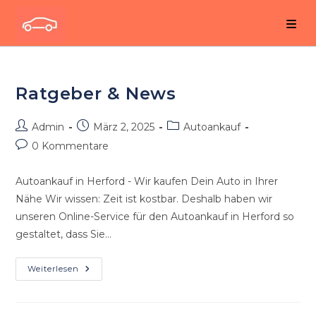
Zum
Inhalt
springen
Ratgeber & News
Beitrags-
Beitrag
Beitrags-
Admin
März 2, 2025
Autoankauf
Autor:
veröffentlicht:
Kategorie:
Beitrags-
0 Kommentare
Kommentare:
Autoankauf in Herford - Wir kaufen Dein Auto in Ihrer
Nähe Wir wissen: Zeit ist kostbar. Deshalb haben wir
unseren Online-Service für den Autoankauf in Herford so
gestaltet, dass Sie…
Ratgeber
Weiterlesen
&
News